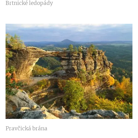
Brtnické ledopády
Pravčická brána